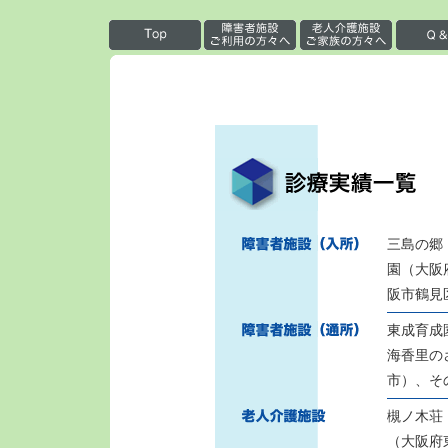
三島の郷
園（大阪
阪市鶴見
東成育成
海香里の
市）、そ
槻ノ木荘
（大阪府